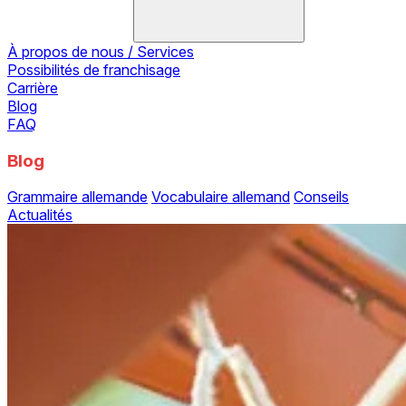
À propos de nous / Services
Possibilités de franchisage
Carrière
Blog
FAQ
Blog
Grammaire allemande
Vocabulaire allemand
Conseils
Actualités