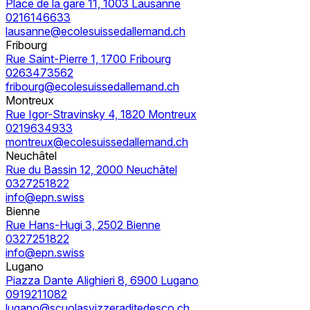
Place de la gare 11, 1003 Lausanne
0216146633
lausanne@ecolesuissedallemand.ch
Fribourg
Rue Saint-Pierre 1, 1700 Fribourg
0263473562
fribourg@ecolesuissedallemand.ch
Montreux
Rue Igor-Stravinsky 4, 1820 Montreux
0219634933
montreux@ecolesuissedallemand.ch
Neuchâtel
Rue du Bassin 12, 2000 Neuchâtel
0327251822
info@epn.swiss
Bienne
Rue Hans-Hugi 3, 2502 Bienne
0327251822
info@epn.swiss
Lugano
Piazza Dante Alighieri 8, 6900 Lugano
0919211082
lugano@scuolasvizzeraditedesco.ch