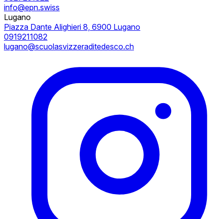
info@epn.swiss
Lugano
Piazza Dante Alighieri 8, 6900 Lugano
0919211082
lugano@scuolasvizzeraditedesco.ch