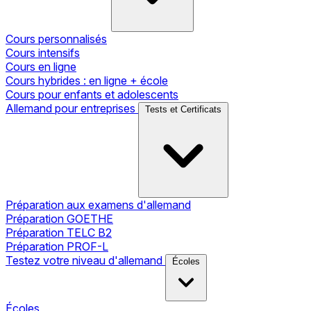
Cours personnalisés
Cours intensifs
Cours en ligne
Cours hybrides : en ligne + école
Cours pour enfants et adolescents
Allemand pour entreprises
Tests et Certificats
Préparation aux examens d'allemand
Préparation GOETHE
Préparation TELC B2
Préparation PROF-L
Testez votre niveau d'allemand
Écoles
Écoles