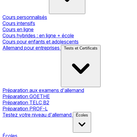
Cours personnalisés
Cours intensifs
Cours en ligne
Cours hybrides : en ligne + école
Cours pour enfants et adolescents
Allemand pour entreprises
Tests et Certificats
Préparation aux examens d'allemand
Préparation GOETHE
Préparation TELC B2
Préparation PROF-L
Testez votre niveau d'allemand
Écoles
Écoles