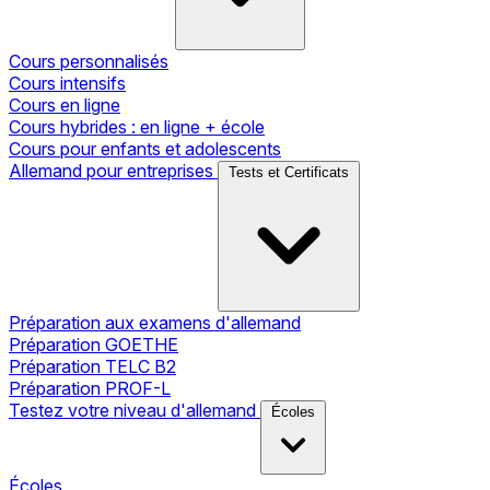
Cours personnalisés
Cours intensifs
Cours en ligne
Cours hybrides : en ligne + école
Cours pour enfants et adolescents
Allemand pour entreprises
Tests et Certificats
Préparation aux examens d'allemand
Préparation GOETHE
Préparation TELC B2
Préparation PROF-L
Testez votre niveau d'allemand
Écoles
Écoles